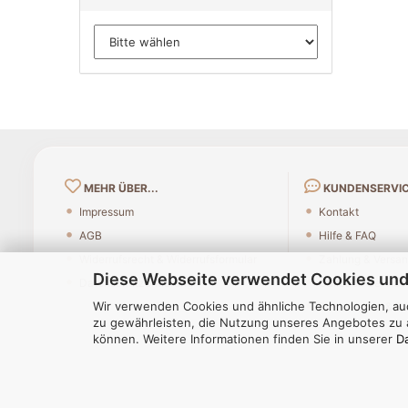
MEHR ÜBER...
KUNDENSERVI
Impressum
Kontakt
AGB
Hilfe & FAQ
Widerrufsrecht & Widerrufsformular
Zahlung & Versa
Diese Webseite verwendet Cookies und
Datenschutzerklärung
Callback Service
Wir verwenden Cookies und ähnliche Technologien, auc
Reklamation & R
zu gewährleisten, die Nutzung unseres Angebotes zu a
können. Weitere Informationen finden Sie in unserer
D