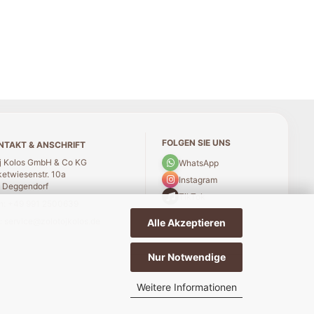
FOLGEN SIE UNS
NTAKT & ANSCHRIFT
j Kolos GmbH & Co KG
WhatsApp
etwiesenstr. 10a
Instagram
 Deggendorf
TikTok
n
:
+49 991 2500639
:
service@zolotojkolos.de
Alle Akzeptieren
Nur Notwendige
Weitere Informationen