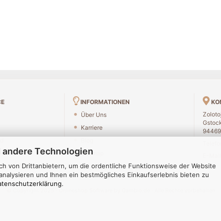
CE
INFORMATIONEN
KO
Zoloto
Über Uns
Gstock
Karriere
94469
nd
Blog
Telefo
 andere Technologien
Sitemap
E-Mail
h von Drittanbietern, um die ordentliche Funktionsweise der Website
ücksendung
nalysieren und Ihnen ein bestmögliches Einkaufserlebnis bieten zu
atenschutzerklärung
.
© Copyright 2025 · Onlineshop Software by Gambio.de · Alle Rechte vorbehalten