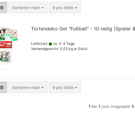
Sortieren nach
pro Seite
Sortieren nach
8 pro Seite
Tortendeko-Set "Fußball" - 10-teilig (Spieler 
Lieferzeit:
ca. 3-4 Tage
Versandgewicht:
0,05
kg je Stück
Sortieren nach
pro Seite
Sortieren nach
8 pro Seite
1
bis
1
(von insgesamt
1
)