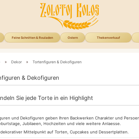
Feine Schnitten & Rouladen
Ostern
Thekenverkauf
»
»
e
Dekor
Tortenfiguren & Dekofiguren
nfiguren & Dekofiguren
deln Sie jede Torte in ein Highlight
guren und Dekofiguren geben Ihren Backwerken Charakter und Persoenl
burtstage, Jubilaeen, Hochzeiten und viele weitere Anlaesse.
s dekorativer Mittelpunkt auf Torten, Cupcakes und Dessertplatten.