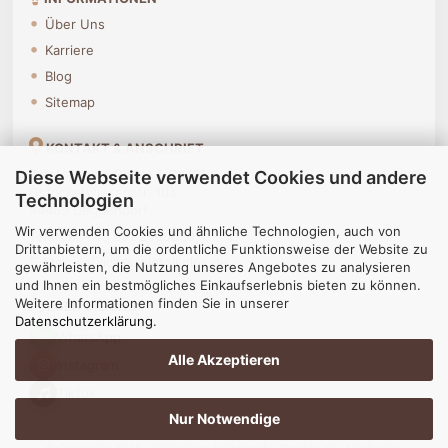
Über Uns
Karriere
Blog
Sitemap
KONTAKT & ANSCHRIFT
Zolotoj Kolos GmbH & Co KG
Diese Webseite verwendet Cookies und andere
Gstocketwiesenstr. 10a
Technologien
94469 Deggendorf
Wir verwenden Cookies und ähnliche Technologien, auch von
Telefon
:
+49 991 2500639
Drittanbietern, um die ordentliche Funktionsweise der Website zu
E-Mail:
service@zolotojkolos.de
gewährleisten, die Nutzung unseres Angebotes zu analysieren
und Ihnen ein bestmögliches Einkaufserlebnis bieten zu können.
Weitere Informationen finden Sie in unserer
FOLGEN SIE UNS
Datenschutzerklärung
.
WhatsApp
Alle Akzeptieren
Instagram
TikTok
Nur Notwendige