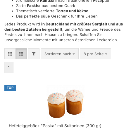
Aromatische
Kulitschi
nach traditionellen Rezepten
Zarte
Paskha
aus bestem Quark
Thematisch verzierte
Torten und Kekse
Das perfekte süße Geschenk für Ihre Lieben
Jedes Produkt wird
in Deutschland mit größter Sorgfalt und aus
den besten Zutaten hergestellt
, um die Wärme und Freude des
Festes zu Ihnen nach Hause zu bringen. Schaffen Sie
unvergessliche Momente mit unseren österlichen Leckereien.
FILTER
Sortieren nach
pro Seite
Sortieren nach
8 pro Seite
1
TOP
Hefeteiggebäck "Paska" mit Sultaninen (300 gr)