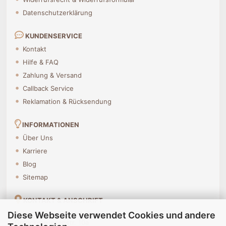
Datenschutzerklärung
KUNDENSERVICE
Kontakt
Hilfe & FAQ
Zahlung & Versand
Callback Service
Reklamation & Rücksendung
INFORMATIONEN
Über Uns
Karriere
Blog
Sitemap
KONTAKT & ANSCHRIFT
Zolotoj Kolos GmbH & Co KG
Diese Webseite verwendet Cookies und andere
Gstocketwiesenstr. 10a