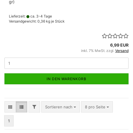
gr)
Lieferzeit:
ca. 3-4 Tage
Versandgewicht:
0,36
kg je Stück
6,99 EUR
inkl. 7% MwSt. zzgl.
Versand
IN DEN WARENKORB
FILTER
Sortieren nach
pro Seite
Sortieren nach
8 pro Seite
1