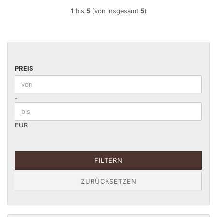
1
bis
5
(von insgesamt
5
)
PREIS
PREIS
Preis bis
-
EUR
FILTERN
ZURÜCKSETZEN